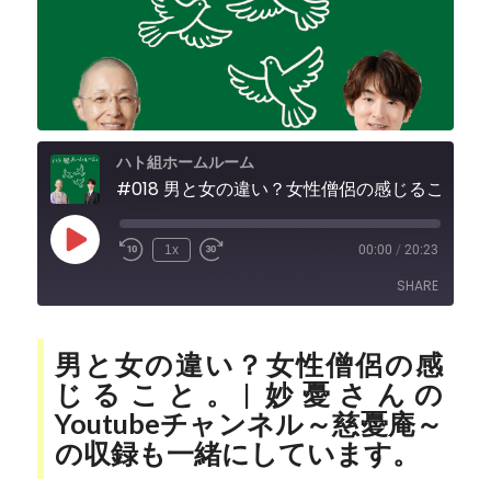
ハト組ホームルーム
#018 男と女の違い？女性僧侶の感じること。| 妙憂さんのYoutubeチャンネル
Play
1x
00:00
/
20:23
Episode
SHARE
SHARE
男と女の違い？女性僧侶の感
じること。| 妙憂さんの
LINK
Youtubeチャンネル～慈憂庵～
の収録も一緒にしています。
EMBED