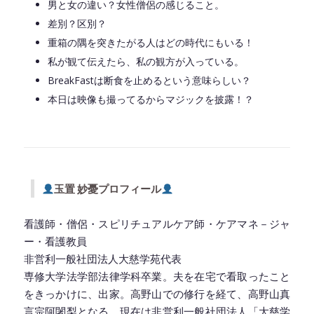
男と女の違い？女性僧侶の感じること。
差別？区別？
重箱の隅を突きたがる人はどの時代にもいる！
私が観て伝えたら、私の観方が入っている。
BreakFastは断食を止めるという意味らしい？
本日は映像も撮ってるからマジックを披露！？
◆━━━━━━━━━━━━━━━━━━━━◆
玉置 妙憂プロフィール
看護師・僧侶・スピリチュアルケア師・ケアマネ－ジャ
ー・看護教員
非営利一般社団法人大慈学苑代表
専修大学法学部法律学科卒業。夫を在宅で看取ったこと
をきっかけに、出家。高野山での修行を経て、高野山真
言宗阿闍梨となる。現在は非営利一般社団法人「大慈学