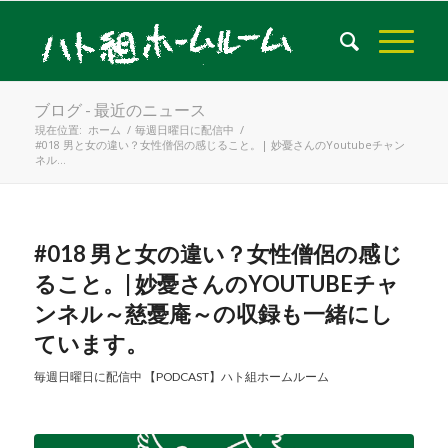
ブログ - 最近のニュース
現在位置:
ホーム
/
毎週日曜日に配信中
/
#018 男と女の違い？女性僧侶の感じること。| 妙憂さんのYoutubeチャン
ネル...
#018 男と女の違い？女性僧侶の感じ
ること。| 妙憂さんのYOUTUBEチャ
ンネル～慈憂庵～の収録も一緒にし
ています。
毎週日曜日に配信中
【PODCAST】ハト組ホームルーム